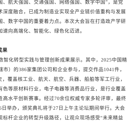
国、航天强国、交通强国、网络强国、数字中国”，是党
术深度融合，已成为制造业实现全产业链价值重构与发展
国、数字中国的重要着力点。本次大会旨在打造政产学研
加速向高端化、智能化、绿色化迈进。
成果
数智化转型实践与管理创新成果展示。其中，2025中国精
市）的386家集团公司和企业参与，提交作品1041件，
提交，覆盖核工业、航天、航空、兵器、船舶等军工行业，
有色等原材料行业，电子电器等消费品行业，是行业覆盖
性高水平创新赛事。经过70余位权威专家多轮评审，最终
月26日举办，颁奖典礼将于27日上午主论坛期间举行。大会
现标杆企业的转型升级路径，让观众现场感受“未来精益