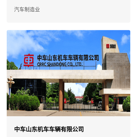
汽车制造业
中车山东机车车辆有限公司