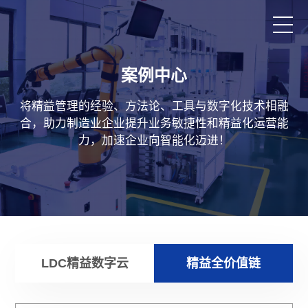
首页
案例中心
将精益管理的经验、方法论、工具与数字化技术相融
产品与服务
合，助力制造业企业提升业务敏捷性和精益化运营能
力，加速企业向智能化迈进！
品牌活动
案例中心
关于爱波瑞
LDC精益数字云
精益全价值链