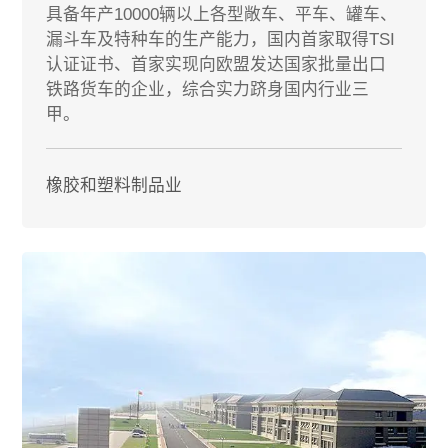
具备年产10000辆以上各型敞车、平车、罐车、
漏斗车及特种车的生产能力，国内首家取得TSI
认证证书、首家实现向欧盟发达国家批量出口
铁路货车的企业，综合实力跻身国内行业三
甲。
橡胶和塑料制品业