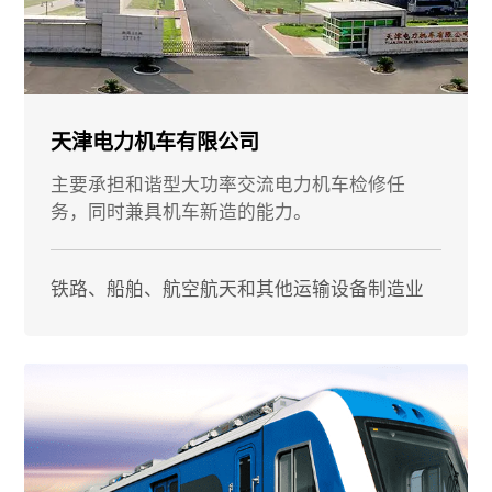
天津电力机车有限公司
主要承担和谐型大功率交流电力机车检修任
务，同时兼具机车新造的能力。
铁路、船舶、航空航天和其他运输设备制造业