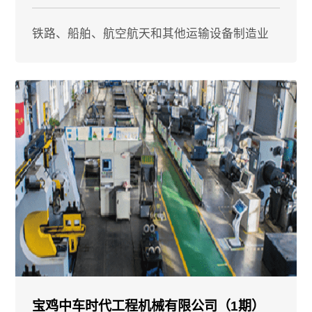
铁路、船舶、航空航天和其他运输设备制造业
宝鸡中车时代工程机械有限公司（1期）