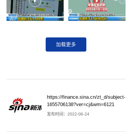
加载更多
https://finance.sina.cn/zt_d/subject-
1655706138?ver=cj&wm=6121
发布时间：2022-06-24