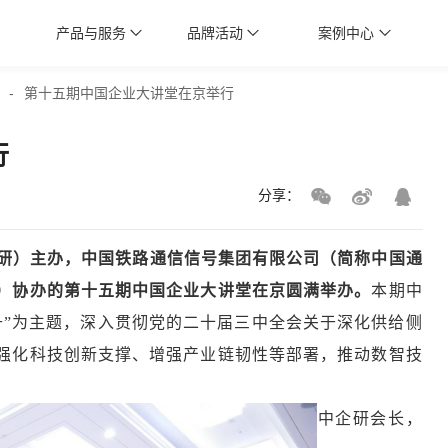
产品与服务
品牌活动
案例中心
-
第十五期中国企业大讲堂在京举行
行
分享：
研）主办，中国铁路通信信号集团有限公司（简称中国通
）协办的第十五期中国企业大讲堂在京圆满举办。
本期中
升”为主题，深入贯彻党的二十届三中全会关于深化供给侧
强化科技创新支撑、增强产业链韧性等部署，推动数智技
中企研会长，