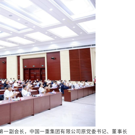
第一副会长，中国一重集团有限公司原党委书记、董事长