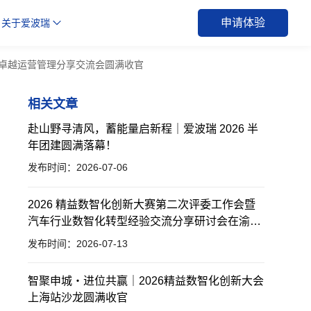
申请体验
关于爱波瑞
乐部卓越运营管理分享交流会圆满收官
相关文章
赴山野寻清风，蓄能量启新程｜爱波瑞 2026 半
年团建圆满落幕！
发布时间：2026-07-06
2026 精益数智化创新大赛第二次评委工作会暨
汽车行业数智化转型经验交流分享研讨会在渝举
办
发布时间：2026-07-13
智聚申城・进位共赢｜2026精益数智化创新大会
上海站沙龙圆满收官