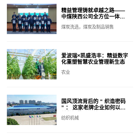
精益管理铸就卓越之路——
中煤陕西公司全方位一体化
深耕精益管理纪实
煤炭洗选，煤炭及制品销售
爱波瑞×凯盛浩丰：精益数字
化重塑智慧农业管理新生态
农业
国风顶流背后的 “ 织造密码
” ： 这家老牌企业如何以精
益数智擎动质效跃升？
纺织机械