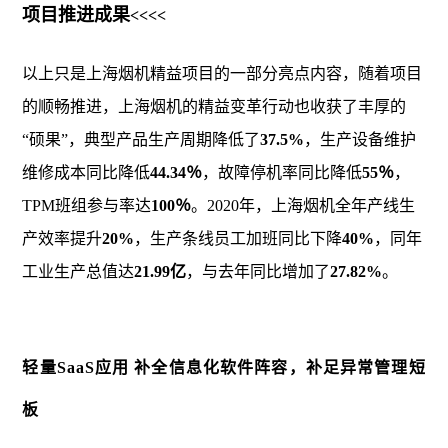
项目推进成果
<<<<
以上只是上海烟机精益项目的一部分亮点内容，随着项目
的顺畅推进，上海烟机的精益变革行动也收获了丰厚的
“硕果”，典型产品生产周期降低了
37.5%
，生产设备维护
维修成本同比降低
44.34％
，故障停机率同比降低
55％
，
TPM班组参与率达
100％
。2020年，上海烟机全年产线生
产效率提升
20%
，生产条线员工加班同比下降
40%
，同年
工业生产总值达
21.99亿
，与去年同比增加了
27.82%
。
轻量SaaS应用
补全信息化软件阵容，
补足异常管理短
板